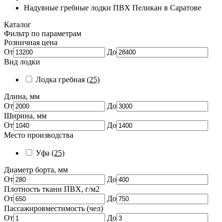
Надувные гребные лодки ПВХ Пеликан в Саратове
Каталог
Фильтр по параметрам
Розничная цена
От
До
Вид лодки
Лодка гребная
(25)
Длина, мм
От
До
Ширина, мм
От
До
Место производства
Уфа
(25)
Диаметр борта, мм
От
До
Плотность ткани ПВХ, г/м2
От
До
Пассажировместимость (чел)
От
До