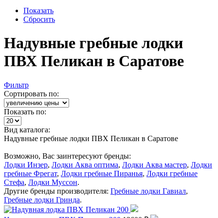
Показать
Сбросить
Надувные гребные лодки
ПВХ Пеликан в Саратове
Фильтр
Сортировать по:
Показать по:
Вид каталога:
Надувные гребные лодки ПВХ Пеликан в Саратове
Возможно, Вас заинтересуют бренды:
Лодки Инзер
,
Лодки Аква оптима
,
Лодки Аква мастер
,
Лодки
гребные Фрегат
,
Лодки гребные Пиранья
,
Лодки гребные
Стефа
,
Лодки Муссон
.
Другие бренды производителя:
Гребные лодки Гавиал
,
Гребные лодки Гринда
.